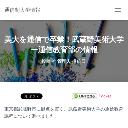
通信制大学情報
ナ
ビ
ゲ
ー
シ
美大を通信で卒業！武蔵野美術大学
ョ
ン
ー通信教育部の情報
を
切
投稿者:
管理人
投稿日:
り
替
え
Pocket
東京都武蔵野市に拠点を置く、武蔵野美術大学の通信教育
課程について調べました。