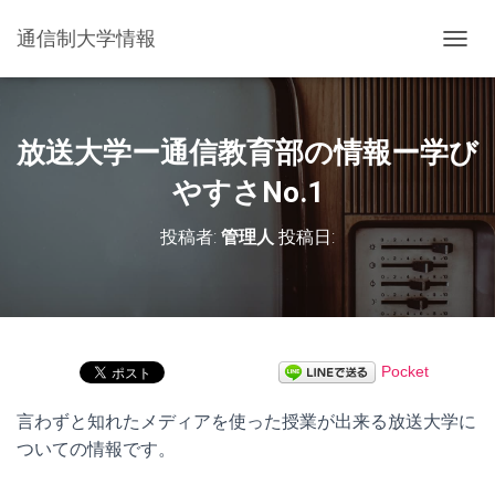
通信制大学情報
ナ
ビ
ゲ
ー
シ
放送大学ー通信教育部の情報ー学び
ョ
ン
やすさNo.1
を
切
投稿者:
管理人
投稿日:
り
替
え
Pocket
言わずと知れたメディアを使った授業が出来る放送大学に
ついての情報です。