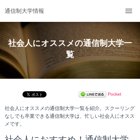
通信制大学情報
ナ
ビ
ゲ
ー
シ
社会人にオススメの通信制大学一
ョ
ン
覧
を
切
り
替
え
Pocket
社会人にオススメの通信制大学一覧を紹介。スクーリング
なしでも卒業できる通信制大学は、忙しい社会人にオスス
メです。
社会人におすすめ！通信制大学