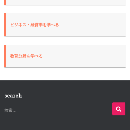
ビジネス・経営学
を学べる
教育分野
を学べる
search
検
検索…
索
: